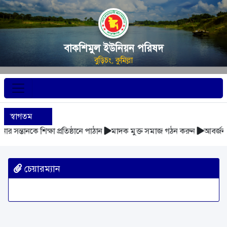
বাকশিমুল ইউনিয়ন পরিষদ
বুড়িচং, কুমিল্লা
স্বাগতম
 সন্তানকে শিক্ষা প্রতিষ্ঠানে পাঠান
মাদক মুক্ত সমাজ গঠন করুন
আবর্জনা 
চেয়ারম্যান