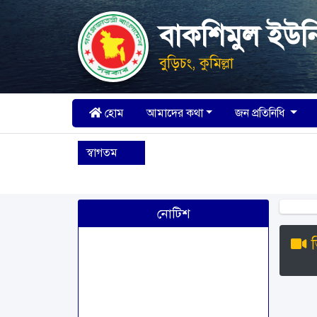
বাকশিমুল ইউন
বুড়িচং, কুমিল্লা
হোম
আমাদের কথা
জন প্রতিনিধি
স্বাগতম
নোটিশ
ভ