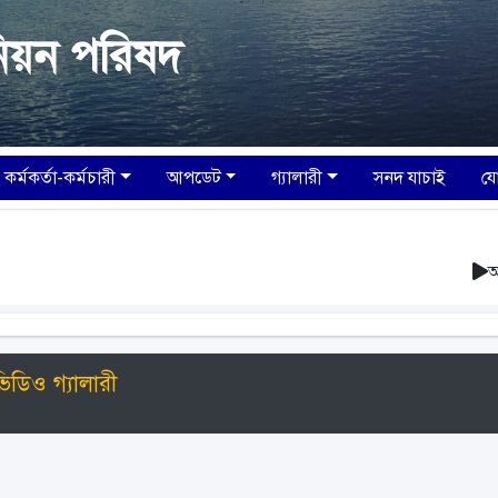
িয়ন পরিষদ
কর্মকর্তা-কর্মচারী
আপডেট
গ্যালারী
সনদ যাচাই
য
আপনার সন্
িডিও গ্যালারী