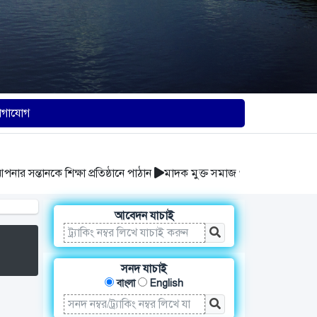
োগাযোগ
তানকে শিক্ষা প্রতিষ্ঠানে পাঠান
মাদক মুক্ত সমাজ গঠন করুন
আবর্জনা সঠিক
আবেদন যাচাই
সনদ যাচাই
বাংলা
English